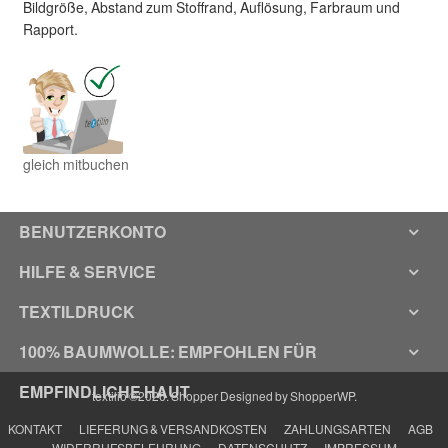
Bildgröße, Abstand zum Stoffrand, Auflösung, Farbraum und
Rapport.
gleich mitbuchen
BENUTZERKONTO
HILFE & SERVICE
TEXTILDRUCK
100% BAUMWOLLE: EMPFOHLEN FÜR
EMPFINDLICHE HAUT
textilio ©2026.
Shopper
Designed by
ShopperWP
.
KONTAKT
LIEFERUNG & VERSANDKOSTEN
ZAHLUNGSARTEN
AGB