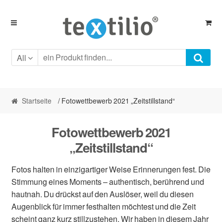
Skip
Skip
to
to
navigation
content
All
Startseite
/ Fotowettbewerb 2021 „Zeitstillstand“
Fotowettbewerb 2021
„Zeitstillstand“
Fotos halten in einzigartiger Weise Erinnerungen fest. Die
Stimmung eines Moments – authentisch, berührend und
hautnah. Du drückst auf den Auslöser, weil du diesen
Augenblick für immer festhalten möchtest und die Zeit
scheint ganz kurz stillzustehen. Wir haben in diesem Jahr