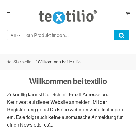
Skip
Skip
to
to
navigation
content
All
Startseite
/ Willkommen bei textilio
Willkommen bei textilio
Zukünftig kannst Du Dich mit Email-Adresse und
Kennwort auf dieser Website anmelden. Mit der
Registrierung gehst Du keine weiteren Verpflichtungen
ein. Es erfolgt auch
keine
automatische Anmeldung für
einen Newsletter o.ä..