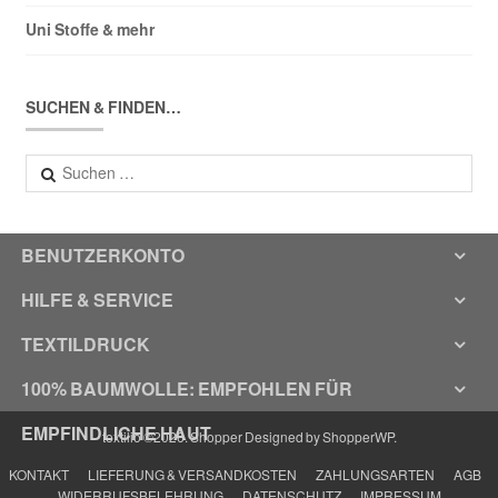
Uni Stoffe & mehr
SUCHEN & FINDEN…
Suchen
nach:
BENUTZERKONTO
HILFE & SERVICE
TEXTILDRUCK
100% BAUMWOLLE: EMPFOHLEN FÜR
EMPFINDLICHE HAUT
textilio ©2026.
Shopper
Designed by
ShopperWP
.
KONTAKT
LIEFERUNG & VERSANDKOSTEN
ZAHLUNGSARTEN
AGB
WIDERRUFSBELEHRUNG
DATENSCHUTZ
IMPRESSUM