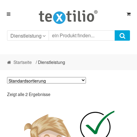
Skip
Skip
to
to
navigation
content
Dienstleistung
Startseite
/ Dienstleistung
Zeigt alle 2 Ergebnisse