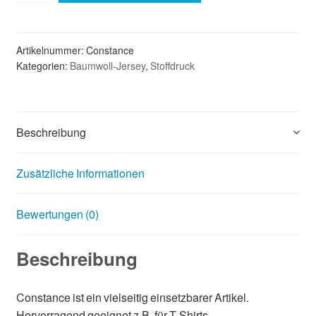
CONSTANCE
100%CO,
140g/qm
Artikelnummer:
Constance
quantity
Kategorien:
Baumwoll-Jersey
,
Stoffdruck
Beschreibung
Zusätzliche Informationen
Bewertungen (0)
Beschreibung
Constance ist ein vielseitig einsetzbarer Artikel.
Hervorragend geeignet z.B. für T-Shirts,