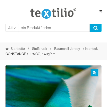
Skip
Skip
to
to
navigation
content
All
Startseite
/
Stoffdruck
/
Baumwoll-Jersey
/ Interlock
CONSTANCE 100%CO, 140g/qm
🔍