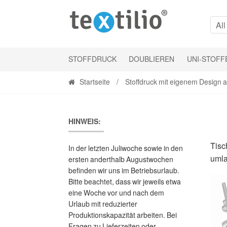
Skip
Skip
to
to
All
navigation
content
STOFFDRUCK
DOUBLIEREN
UNI-STOFF
Startseite
/
Stoffdruck mit eigenem Design 
HINWEIS:
Tisc
In der letzten Juliwoche sowie in den
umla
ersten anderthalb Augustwochen
befinden wir uns im Betriebsurlaub.
Bitte beachtet, dass wir jeweils etwa
eine Woche vor und nach dem
Urlaub mit reduzierter
Produktionskapazität arbeiten. Bei
Fragen zu Lieferzeiten oder